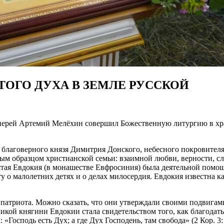
ТОГО ДУХА В ЗЕМЛЕ РУССКОЙ
, иерей Артемий Мелёхин совершил Божественную литургию в х
 благоверного князя Димитрия Донского, небесного покровителя 
ым образцом христианской семьи: взаимной любви, верности, с
вятая Евдокия (в монашестве Евфросиния) была деятельной помо
у о малолетних детях и о делах милосердия. Евдокия известна к
патриота. Можно сказать, что они утверждали своими подвигами
икой княгини Евдокии стала свидетельством того, как благодать
«Господь есть Дух; а где Дух Господень, там свобода» (2 Кор. 3: 