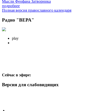
Мысли Феофана Затворника
подробнее
Полная версия православного календаря
Радио "ВЕРА"
play
Сейчас в эфире:
Версия для слабовидящих