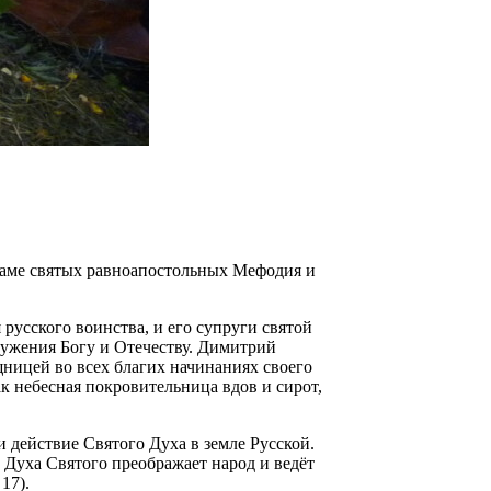
раме святых равноапостольных Мефодия и
русского воинства, и его супруги святой
лужения Богу и Отечеству. Димитрий
щницей во всех благих начинаниях своего
ак небесная покровительница вдов и сирот,
 действие Святого Духа в земле Русской.
 Духа Святого преображает народ и ведёт
17).