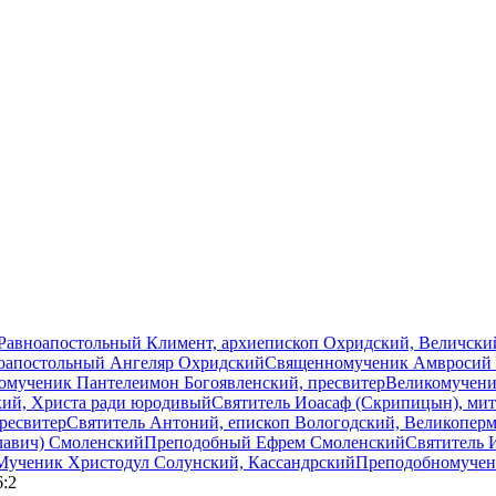
Равноапостольный Климент, архиепископ Охридский, Величский
оапостольный Ангеляр Охридский
Священномученик Амвросий (
мученик Пантелеимон Богоявленский, пресвитер
Великомучени
кий, Христа ради юродивый
Святитель Иоасаф (Скрипицын), ми
ресвитер
Святитель Антоний, епископ Вологодский, Великопер
лавич) Смоленский
Преподобный Ефрем Смоленский
Святитель 
Мученик Христодул Солунский, Кассандрский
Преподобномучен
6:2