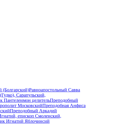
 (Болгарский)
Равноапостольный Савва
Гудко), Сарапульский,
к Пантелеимон целитель
Преподобный
трополит Московский
Преподобная Анфиса
мский
Преподобный Аркадий
Игнатий, епископ Смоленский,
ик Игнатий Яблочинсий