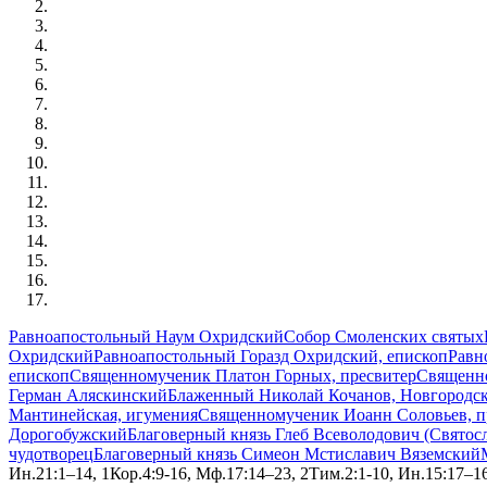
Равноапостольный Наум Охридский
Собор Смоленских святых
Охридский
Равноапостольный Горазд Охридский, епископ
Равн
епископ
Священномученик Платон Горных, пресвитер
Священно
Герман Аляскинский
Блаженный Николай Кочанов, Новгородс
Мантинейская, игумения
Священномученик Иоанн Соловьев, п
Дорогобужский
Благоверный князь Глеб Всеволодович (Святос
чудотворец
Благоверный князь Симеон Мстиславич Вяземский
Ин.21:1–14, 1Кор.4:9-16, Мф.17:14–23, 2Тим.2:1-10, Ин.15:17–1