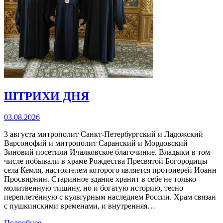
ШТРИХИ ДНЯ
03.08.2026
3 августа митрополит Санкт-Петербургский и Ладожский
Варсонофий и митрополит Саранский и Мордовский
Зиновий посетили Ичалковское благочиние. Владыки в том
числе побывали в храме Рождества Пресвятой Богородицы
села Кемля, настоятелем которого является протоиерей Иоанн
Просвирнин. Старинное здание хранит в себе не только
молитвенную тишину, но и богатую историю, тесно
переплетённую с культурным наследием России. Храм связан
с пушкинскими временами, и внутренняя…
Подробнее